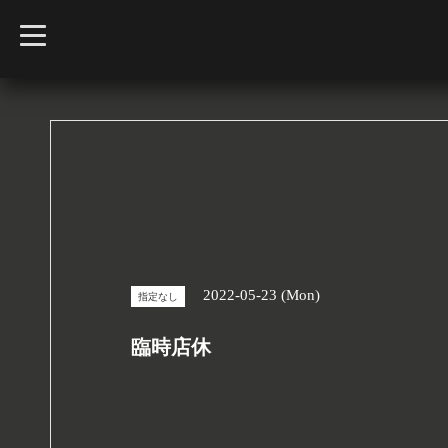
t
o
g
g
l
e
n
a
v
i
g
a
t
i
o
n
2022-05-23 (Mon)
指定なし
臨時店休