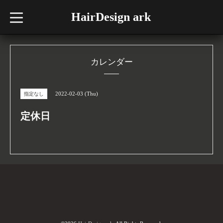
HairDesign ark
t
o
g
g
l
e
n
カレンダー
a
v
i
g
2022-02-03 (Thu)
指定なし
a
t
i
定休日
o
n