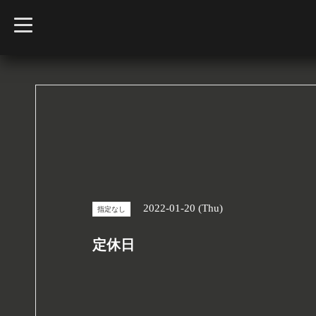
t
o
g
g
l
e
n
a
v
i
g
a
t
i
o
n
2022-01-20 (Thu)
指定なし
定休日