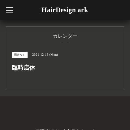
HairDesign ark
t
o
g
g
l
e
n
カレンダー
a
v
i
g
2021-12-13 (Mon)
指定なし
a
t
i
臨時店休
o
n