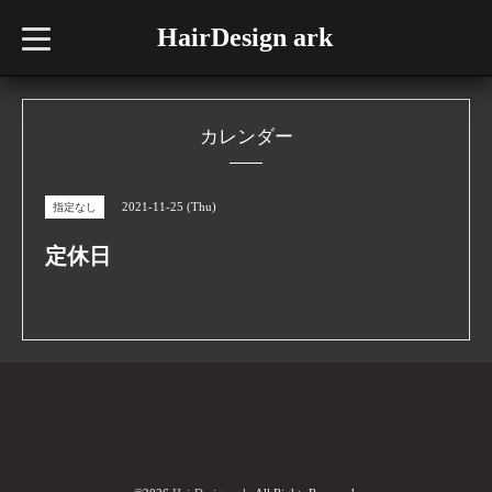
HairDesign ark
t
o
g
g
l
e
n
カレンダー
a
v
i
g
2021-11-25 (Thu)
指定なし
a
t
i
定休日
o
n