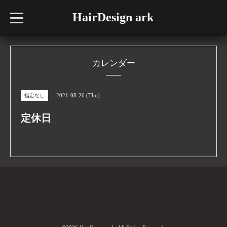
HairDesign ark
t
o
g
g
l
e
n
カレンダー
a
v
i
g
2021-08-26 (Thu)
指定なし
a
t
i
定休日
o
n