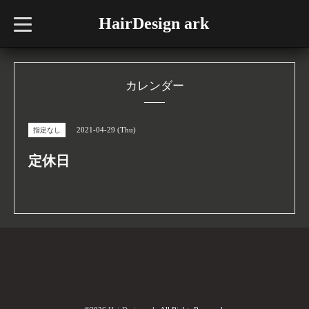
HairDesign ark
t
o
g
g
l
e
n
カレンダー
a
v
i
g
2021-04-29 (Thu)
指定なし
a
t
i
定休日
o
n