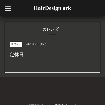
HairDesign ark
t
o
g
g
l
e
n
カレンダー
a
v
i
g
2021-03-18 (Thu)
指定なし
a
t
i
定休日
o
n