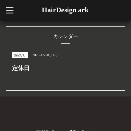
HairDesign ark
t
o
g
g
l
e
n
カレンダー
a
v
i
g
2020-12-10 (Thu)
指定なし
a
t
i
定休日
o
n