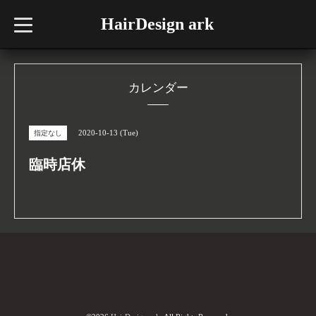
HairDesign ark
t
o
g
g
l
e
n
カレンダー
a
v
i
g
2020-10-13 (Tue)
指定なし
a
t
i
臨時店休
o
n