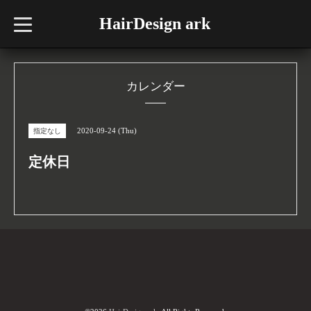
HairDesign ark
t
o
g
g
l
e
n
カレンダー
a
v
i
g
2020-09-24 (Thu)
指定なし
a
t
i
定休日
o
n