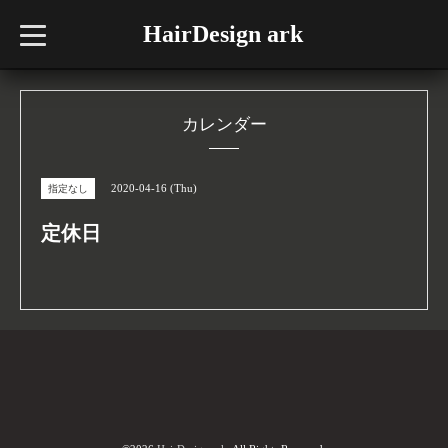
HairDesign ark
t
o
g
g
l
e
n
カレンダー
a
v
i
g
2020-04-16 (Thu)
指定なし
a
t
i
定休日
o
n