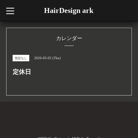
HairDesign ark
t
o
g
g
l
e
n
カレンダー
a
v
i
g
2020-03-05 (Thu)
指定なし
a
t
i
定休日
o
n