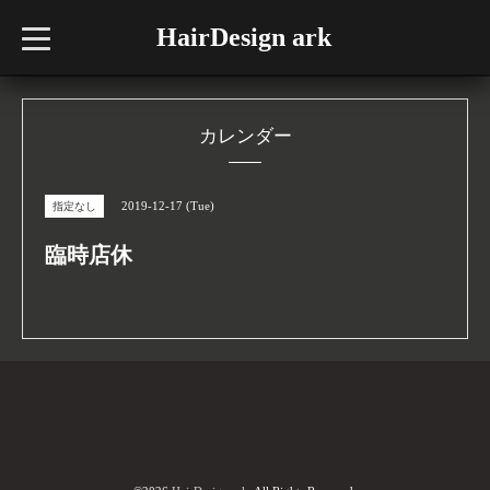
HairDesign ark
t
o
g
g
l
e
n
カレンダー
a
v
i
g
2019-12-17 (Tue)
指定なし
a
t
i
臨時店休
o
n