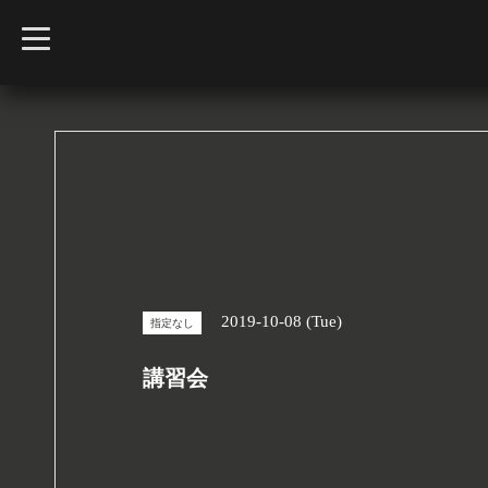
t
o
g
g
l
e
n
a
v
i
g
a
t
i
o
n
2019-10-08 (Tue)
指定なし
講習会