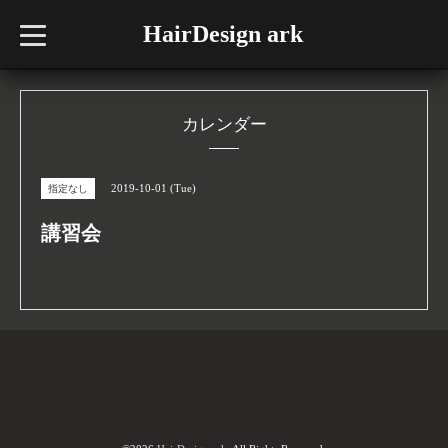
HairDesign ark
t
o
g
g
l
e
n
カレンダー
a
v
i
g
2019-10-01 (Tue)
指定なし
a
t
i
講習会
o
n