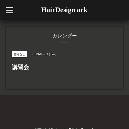
HairDesign ark
t
o
g
g
l
e
n
カレンダー
a
v
i
g
2019-09-03 (Tue)
指定なし
a
t
i
講習会
o
n