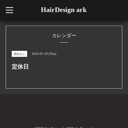
HairDesign ark
t
o
g
g
l
e
n
カレンダー
a
v
i
g
2019-07-18 (Thu)
指定なし
a
t
i
定休日
o
n