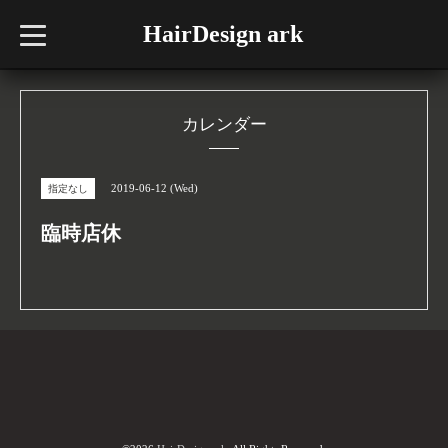
HairDesign ark
t
o
g
g
l
e
n
カレンダー
a
v
i
g
2019-06-12 (Wed)
指定なし
a
t
i
臨時店休
o
n