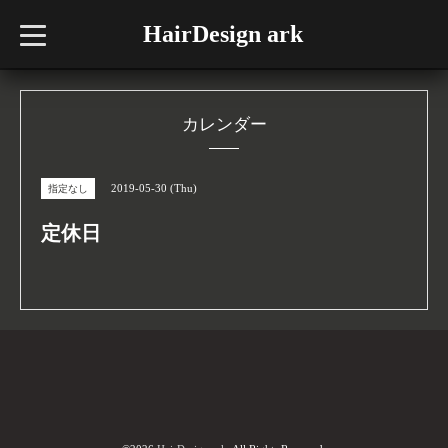
HairDesign ark
t
o
g
g
l
e
n
カレンダー
a
v
i
g
2019-05-30 (Thu)
指定なし
a
t
i
定休日
o
n