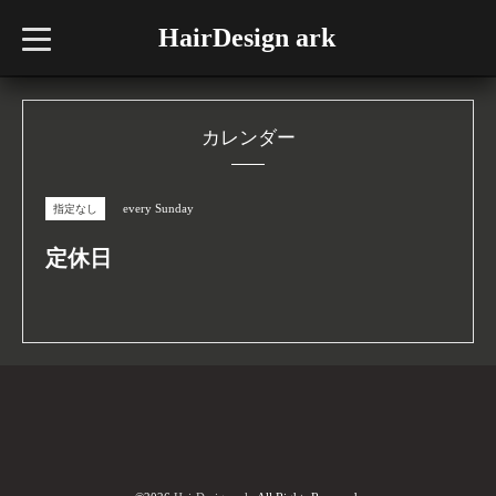
HairDesign ark
t
o
g
g
l
e
n
カレンダー
a
v
i
g
every Sunday
指定なし
a
t
i
定休日
o
n