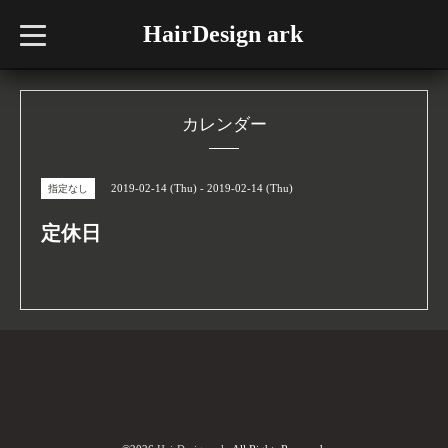
HairDesign ark
t
o
g
g
l
e
n
カレンダー
a
v
i
g
2019-02-14 (Thu) - 2019-02-14 (Thu)
指定なし
a
t
i
定休日
o
n