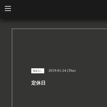
t
o
g
g
l
e
n
a
v
i
g
a
t
i
o
n
2019-01-24 (Thu)
指定なし
定休日