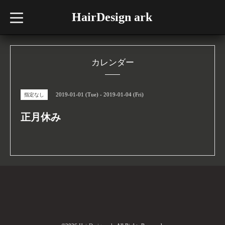
HairDesign ark
t
o
g
g
l
e
n
カレンダー
a
v
i
g
2019-01-01 (Tue) - 2019-01-04 (Fri)
指定なし
a
t
i
正月休み
o
n